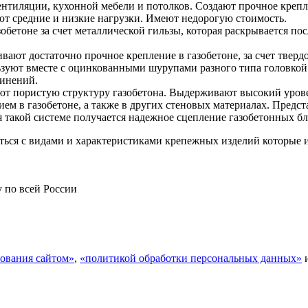
вентиляции, кухонной мебели и потолков. Создают прочное крепл
т средние и низкие нагрузки. Имеют недорогую стоимость.
бетоне за счет металлической гильзы, которая раскрывается пос
ают достаточно прочное крепление в газобетоне, за счет тверд
льзуют вместе с оцинкованными шурупами разного типа головкой
динений.
ют пористую структуру газобетона. Выдерживают высокий урове
ем в газобетоне, а также в других стеновых материалах. Предс
 такой системе получается надежное сцепление газобетонных бл
ься с видами и характеристиками крепежных изделий которые и
у по всей России
ования сайтом»
,
«политикой обработки персональных данных»