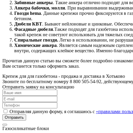
Забивные анкеры
. Такие анкера отлично подходят для 
Анкера бабочки, молли
. При выравнивании выдерживаю
Гвозди hema
. Данные крепежи прочно фиксируются в газо
бетоном.
Дюбели КВТ
. Бывают нейлоновые и цинковые. Обеспечив
Фасадные дюбеля
.Также подходят для газобетона испо
такой крепеж не советуют использовать для тяжелых сое
Спиральные гвозди.
Легко в использовании, не разруша
Химические анкера
. Является самым надежным сцеплени
внутри, содержащих клейкое вещество. Именно благодаря
Прочитав данную статью вы сможете более подробно ознакомит
Вам останется только оформить заказ.
Крепеж для для газобетона - продажа и доставка в Хотьково
Звоните по бесплатному номеру 8 800 505-54-92, действующем
Отправить заявку на консультацию
Отправляя данную форму, я соглашаюсь с
«правилами польз
Газосиликатные блоки